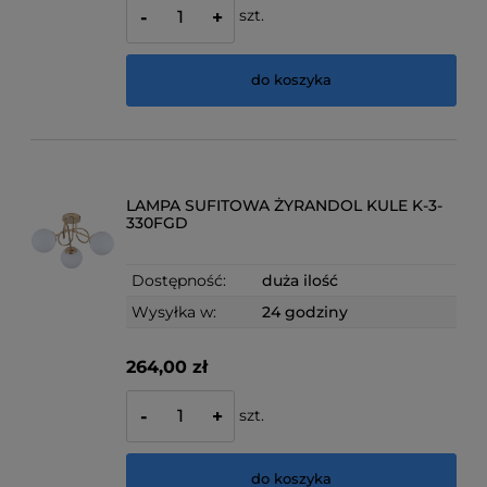
szt.
-
+
do koszyka
LAMPA SUFITOWA ŻYRANDOL KULE K-3-
330FGD
Dostępność:
duża ilość
Wysyłka w:
24 godziny
264,00 zł
szt.
-
+
do koszyka