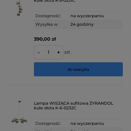
kule złota K-5-0231C
Dostępność:
na wyczerpaniu
Wysyłka w:
24 godziny
390,00 zł
szt.
-
+
do koszyka
Lampa WISZĄCA sufitowa ŻYRANDOL
kule złota K-6-0232C
Dostępność:
na wyczerpaniu