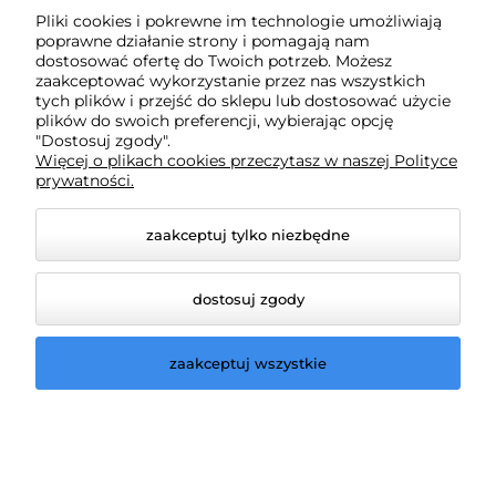
pn - pt: 9:00 - 18:00
Pliki cookies i pokrewne im technologie umożliwiają
poprawne działanie strony i pomagają nam
dostosować ofertę do Twoich potrzeb. Możesz
zaakceptować wykorzystanie przez nas wszystkich
Moje konto
tych plików i przejść do sklepu lub dostosować użycie
plików do swoich preferencji, wybierając opcję
"Dostosuj zgody".
Płatności i dostawa
Więcej o plikach cookies przeczytasz w naszej Polityce
prywatności.
Informacje
zaakceptuj tylko niezbędne
O nas
dostosuj zgody
zaakceptuj wszystkie