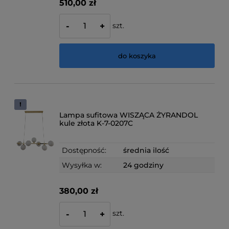
510,00 zł
szt.
-
+
do koszyka
Lampa sufitowa WISZĄCA ŻYRANDOL
kule złota K-7-0207C
Dostępność:
średnia ilość
Wysyłka w:
24 godziny
380,00 zł
szt.
-
+