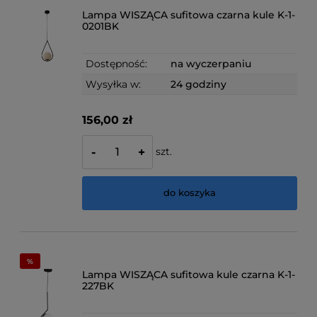
Lampa WISZĄCA sufitowa czarna kule K-1-
0201BK
Dostępność:
na wyczerpaniu
Wysyłka w:
24 godziny
156,00 zł
szt.
-
+
do koszyka
Lampa WISZĄCA sufitowa kule czarna K-1-
227BK