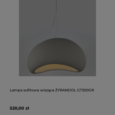
Lampa sufitowa wisząca ŻYRANDOL GT300GR
L
La
Op
KU
520,00 zł
31
32
34