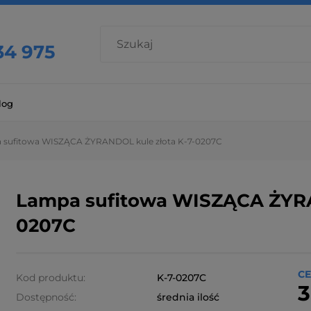
34 975
log
 sufitowa WISZĄCA ŻYRANDOL kule złota K-7-0207C
Lampa sufitowa WISZĄCA ŻYRA
0207C
CE
Kod produktu:
K-7-0207C
3
Dostępność:
średnia ilość