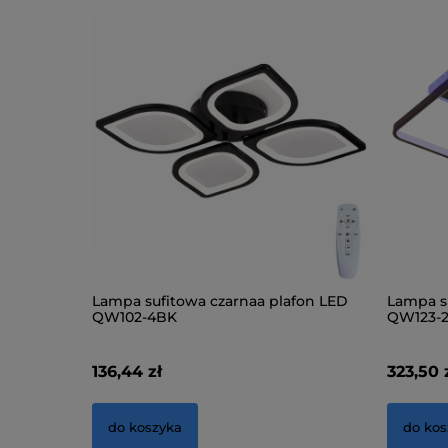
Lampa sufitowa czarnaa plafon LED
Lampa s
QW102-4BK
QW123-
136,44 zł
323,50 
do koszyka
do kos