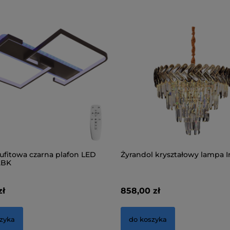
ufitowa czarna plafon LED
Żyrandol kryształowy lampa I
2BK
zł
858,00 zł
zyka
do koszyka