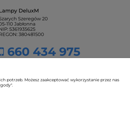
Lampy DeluxM
Szarych Szeregów 20
05-110 Jabłonna
NIP: 5361935625
REGON: 380481500
660 434 975
sklep@lampydeluxm.pl
pn - pt: 9:00 - 18:00
ich potrzeb. Możesz zaakceptować wykorzystanie przez nas
zgody".