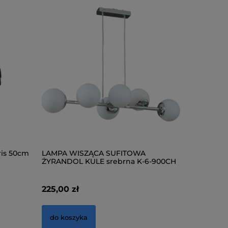
ris 50cm
LAMPA WISZĄCA SUFITOWA
LAMPA S
ŻYRANDOL KULE srebrna K-6-900CH
K-7-344G
225,00 zł
548,70 z
do koszyka
do kosz