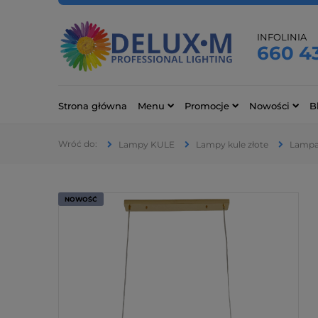
INFOLINIA
660 4
Strona główna
Menu
Promocje
Nowości
B
Lampy KULE
Lampy kule złote
Lampa
NOWOŚĆ