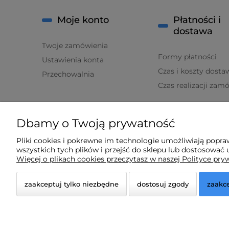
Moje konto
Płatności i
dostawa
Twoje zamówienia
Formy płatności
Ustawienia konta
Czas i koszty dosta
Przechowalnia
Czas realizacji zam
O nas
Dbamy o Twoją prywatność
Kontakt i dane firmy
Pliki cookies i pokrewne im technologie umożliwiają popr
wszystkich tych plików i przejść do sklepu lub dostosować u
O firmie
Więcej o plikach cookies przeczytasz w naszej Polityce pry
zaakceptuj tylko niezbędne
dostosuj zgody
zaakce
© 2026 lampydeluxm.pl. Wszelkie prawa zastrzeżone
Styl graficzny ShopGadget.pl
Sklep internetowy Shope