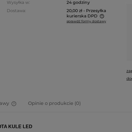
Wysyłka w:
24 godziny
Dostawa:
20,00 zł
- Przesyłka
kurierska DPD
sprawdź formy dostawy
Cena nie zawiera ewentualnych
kosztów płatności
za
do
tawy
Opinie o produkcie (0)
Cena nie zawiera ewentualnych
kosztów płatności
TA KULE LED