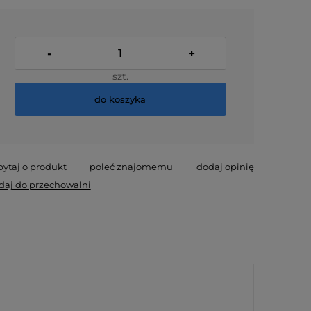
-
+
szt.
do koszyka
pytaj o produkt
poleć znajomemu
dodaj opinię
daj do przechowalni