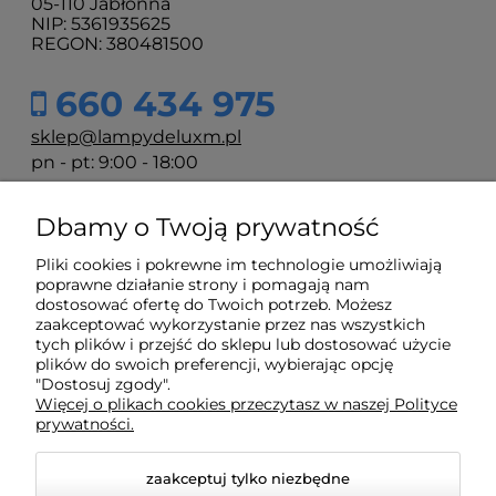
05-110 Jabłonna
NIP: 5361935625
REGON: 380481500
660 434 975
sklep@lampydeluxm.pl
pn - pt: 9:00 - 18:00
Dbamy o Twoją prywatność
Moje konto
Pliki cookies i pokrewne im technologie umożliwiają
poprawne działanie strony i pomagają nam
Płatności i dostawa
dostosować ofertę do Twoich potrzeb. Możesz
zaakceptować wykorzystanie przez nas wszystkich
tych plików i przejść do sklepu lub dostosować użycie
plików do swoich preferencji, wybierając opcję
Informacje
"Dostosuj zgody".
Więcej o plikach cookies przeczytasz w naszej Polityce
prywatności.
O nas
zaakceptuj tylko niezbędne