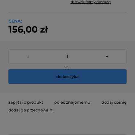
sprawdź formy dostawy
Cena nie zawiera ewentualnych kosztów płatności
CENA:
156,00 zł
-
+
szt.
do koszyka
zapytaj o produkt
poleć znajomemu
dodaj opinię
dodaj do przechowalni