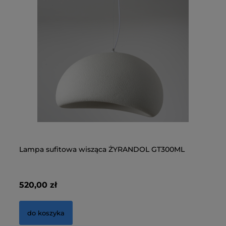
Lampa sufitowa wisząca ŻYRANDOL GT300ML
LA
N
520,00 zł
68
do koszyka