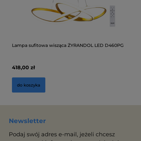
Lampa sufitowa wisząca ŻYRANDOL LED D460PG
La
D
418,00 zł
41
do koszyka
Newsletter
Podaj swój adres e-mail, jeżeli chcesz