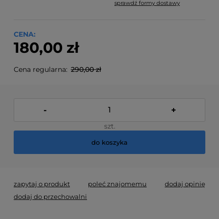
sprawdź formy dostawy
Cena nie zawiera ewentualnych kosztów płatności
CENA:
180,00 zł
Cena regularna:
290,00 zł
-
+
szt.
do koszyka
zapytaj o produkt
poleć znajomemu
dodaj opinię
dodaj do przechowalni