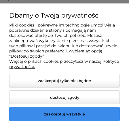
Dbamy o Twoją prywatność
Moje konto
Pliki cookies i pokrewne im technologie umożliwiają
poprawne działanie strony i pomagają nam
Płatności i dostawa
dostosować ofertę do Twoich potrzeb. Możesz
zaakceptować wykorzystanie przez nas wszystkich
tych plików i przejść do sklepu lub dostosować użycie
plików do swoich preferencji, wybierając opcję
Informacje
"Dostosuj zgody".
Więcej o plikach cookies przeczytasz w naszej Polityce
prywatności.
O nas
zaakceptuj tylko niezbędne
dostosuj zgody
zaakceptuj wszystkie
© 2026 lampydeluxm.pl. Wszelkie prawa zastrzeżone.