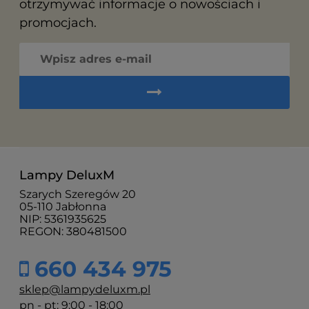
otrzymywać informacje o nowościach i
promocjach.
Lampy DeluxM
Szarych Szeregów 20
05-110 Jabłonna
NIP: 5361935625
REGON: 380481500
660 434 975
sklep@lampydeluxm.pl
pn - pt: 9:00 - 18:00