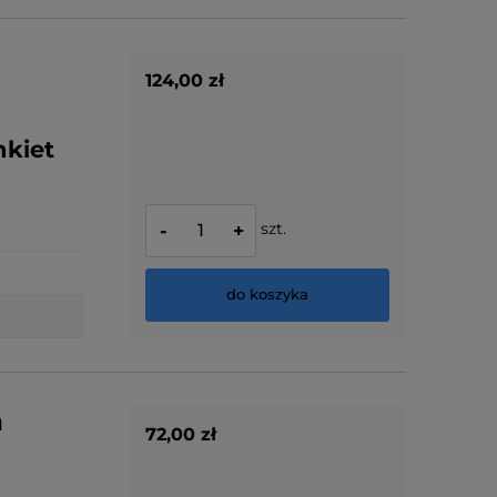
124,00 zł
kiet
szt.
-
+
do koszyka
a
72,00 zł