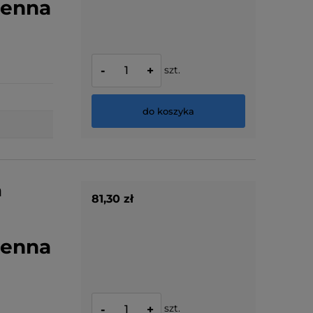
ienna
szt.
-
+
do koszyka
a
81,30 zł
ienna
szt.
-
+