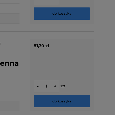
do koszyka
a
81,30 zł
ienna
szt.
-
+
do koszyka