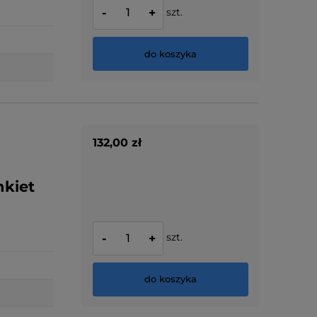
szt.
-
+
do koszyka
132,00 zł
kiet
szt.
-
+
do koszyka