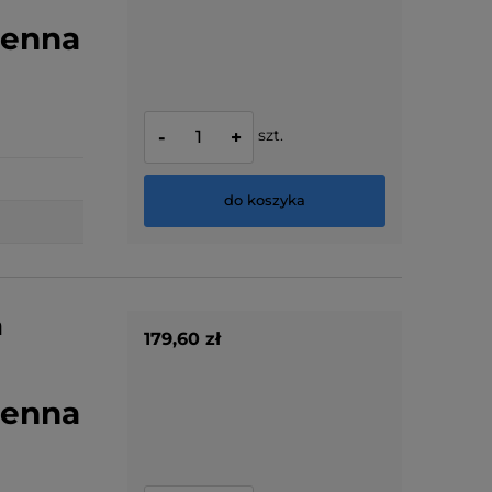
ienna
szt.
-
+
do koszyka
a
179,60 zł
ienna