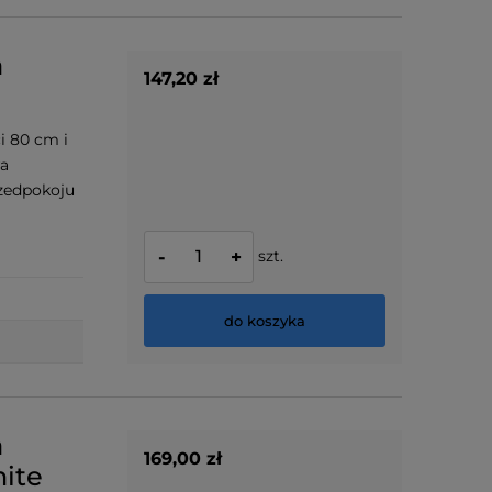
a
147,20 zł
i 80 cm i
wa
rzedpokoju
szt.
-
+
do koszyka
a
169,00 zł
ite