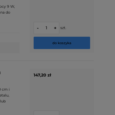
mocy 9 W,
nna do
szt.
-
+
do koszyka
a
147,20 zł
0 cm i
talu,
 lub