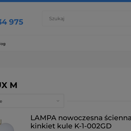
34 975
log
UX M
LAMPA nowoczesna ścienn
kinkiet kule K-1-002GD