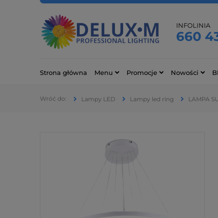
INFOLINIA
660 4
Strona główna
Menu
Promocje
Nowości
B
Lampy LED
Lampy led ring
LAMPA SU