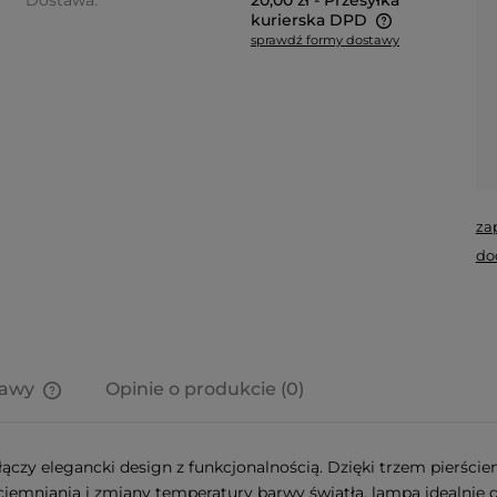
Dostawa:
20,00 zł
- Przesyłka
kurierska DPD
sprawdź formy dostawy
Cena nie zawiera ewentualnych
kosztów płatności
za
do
tawy
Opinie o produkcie (0)
Cena nie zawiera ewentualnych
kosztów płatności
łączy elegancki design z funkcjonalnością. Dzięki trzem pierśc
iemniania i zmiany temperatury barwy światła, lampa idealnie 