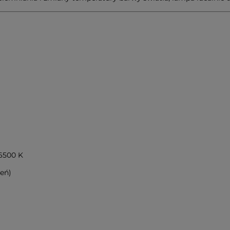
m
 6500 K
ień)