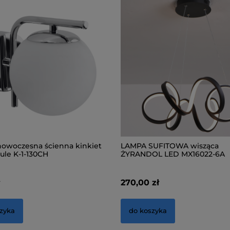
owoczesna ścienna kinkiet
LAMPA SUFITOWA wisząca
ule K-1-130CH
ŻYRANDOL LED MX16022-6A
ł
270,00 zł
zyka
do koszyka