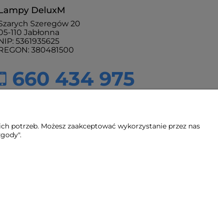
Lampy DeluxM
Szarych Szeregów 20
05-110 Jabłonna
NIP: 5361935625
REGON: 380481500
660 434 975
sklep@lampydeluxm.pl
pn - pt: 9:00 - 18:00
ich potrzeb. Możesz zaakceptować wykorzystanie przez nas
zgody".