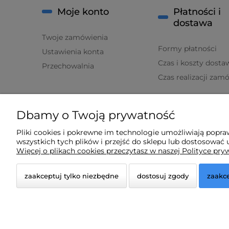
Moje konto
Płatności i
dostawa
Twoje zamówienia
Formy płatności
Ustawienia konta
Czas i koszty dosta
Przechowalnia
Czas realizacji zam
O nas
Dbamy o Twoją prywatność
Kontakt i dane firmy
Pliki cookies i pokrewne im technologie umożliwiają popr
wszystkich tych plików i przejść do sklepu lub dostosować u
O firmie
Więcej o plikach cookies przeczytasz w naszej Polityce pry
zaakceptuj tylko niezbędne
dostosuj zgody
zaakce
© 2026 lampydeluxm.pl. Wszelkie prawa zastrzeżone
Styl graficzny ShopGadget.pl
Sklep internetowy Shope