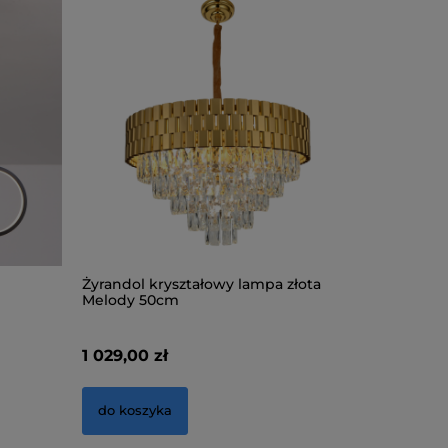
Żyrandol kryształowy lampa złota
Lampa su
Melody 50cm
BS036-3
1 029,00 zł
326,00 z
do koszyka
do kosz