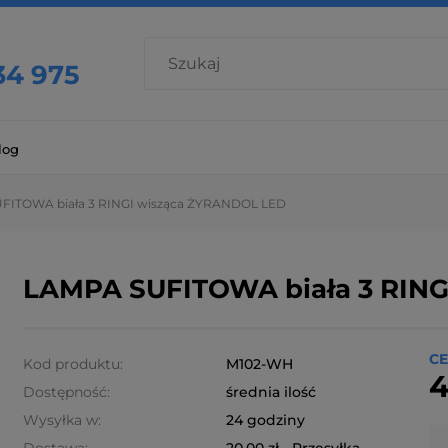
34 975
log
FITOWA biała 3 RINGI wisząca ŻYRANDOL LED
LAMPA SUFITOWA biała 3 RIN
CE
Kod produktu:
M102-WH
4
Dostępność:
średnia ilość
Wysyłka w:
24 godziny