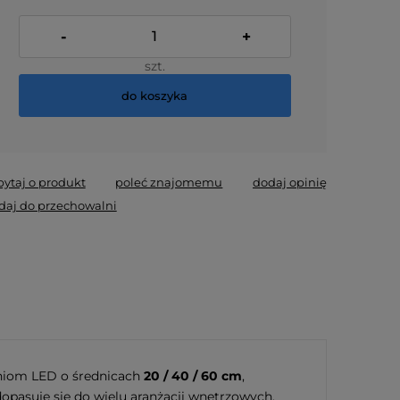
-
+
szt.
do koszyka
pytaj o produkt
poleć znajomemu
dodaj opinię
daj do przechowalni
ieniom LED o średnicach
20 / 40 / 60 cm
,
dopasuje się do wielu aranżacji wnętrzowych.