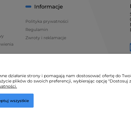
Informacje
Polityka prywatności
Regulamin
wy
Zwroty i reklamacje
ówienia
awne działanie strony i pomagają nam dostosować ofertę do Two
życie plików do swoich preferencji, wybierając opcję "Dostosuj 
watności.
ptuj wszystkie
.
r.pl