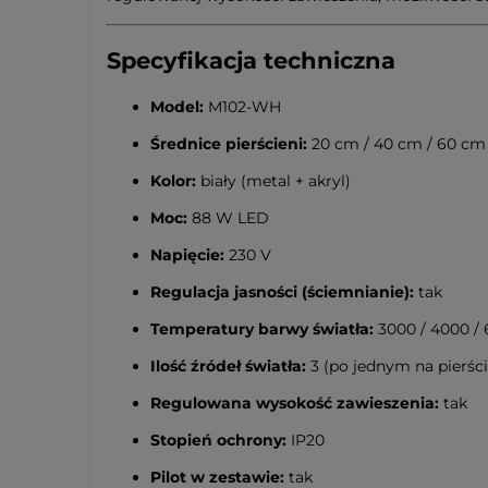
Specyfikacja techniczna
Model:
M102-WH
Średnice pierścieni:
20 cm / 40 cm / 60 c
Kolor:
biały (metal + akryl)
Moc:
88 W LED
Napięcie:
230 V
Regulacja jasności (ściemnianie):
tak
Temperatury barwy światła:
3000 / 4000 /
Ilość źródeł światła:
3 (po jednym na pierśc
Regulowana wysokość zawieszenia:
tak
Stopień ochrony:
IP20
Pilot w zestawie:
tak