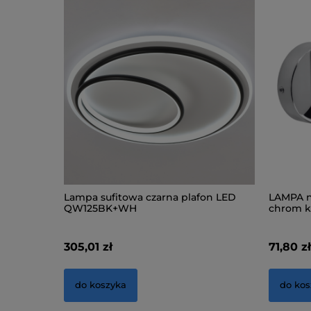
Lampa sufitowa czarna plafon LED
LAMPA n
QW125BK+WH
chrom k
305,01 zł
71,80 z
do koszyka
do kos