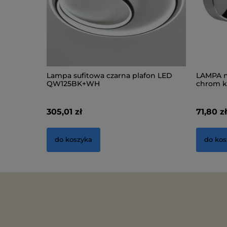
Lampa sufitowa czarna plafon LED
LAMPA n
QW125BK+WH
chrom k
305,01 zł
71,80 z
do koszyka
do kos