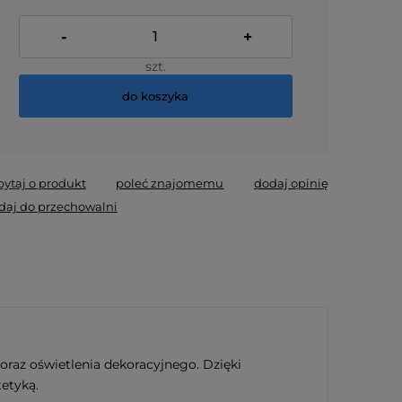
-
+
szt.
do koszyka
pytaj o produkt
poleć znajomemu
dodaj opinię
daj do przechowalni
az oświetlenia dekoracyjnego. Dzięki
etyką.