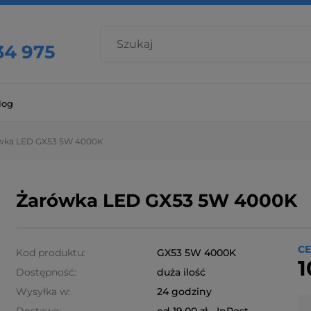
34 975
log
wka LED GX53 5W 4000K
Żarówka LED GX53 5W 4000K
CE
Kod produktu:
GX53 5W 4000K
1
Dostępność:
duża ilość
Wysyłka w:
24 godziny