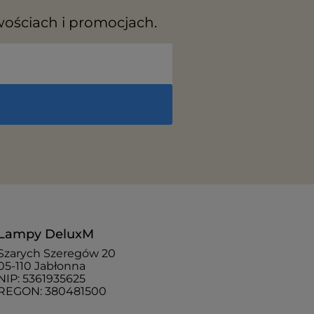
wościach i promocjach.
Lampy DeluxM
Szarych Szeregów 20
05-110 Jabłonna
NIP: 5361935625
REGON: 380481500