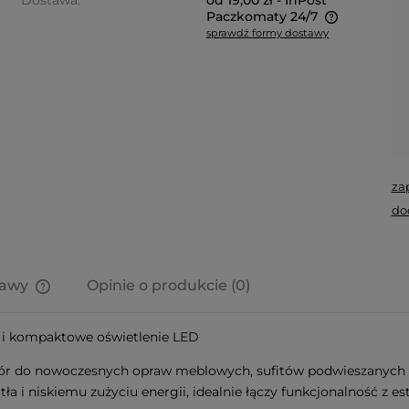
Dostawa:
od 19,00 zł
- InPost
Paczkomaty 24/7
sprawdź formy dostawy
Cena nie zawiera ewentualnych
kosztów płatności
za
do
tawy
Opinie o produkcie (0)
Cena nie zawiera ewentualnych
i kompaktowe oświetlenie LED
kosztów płatności
r do nowoczesnych opraw meblowych, sufitów podwieszanych or
i niskiemu zużyciu energii, idealnie łączy funkcjonalność z est