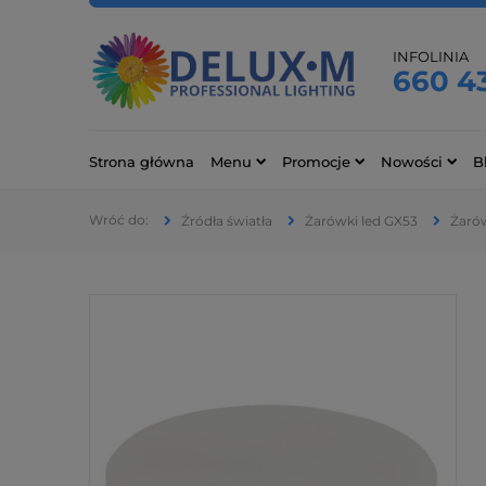
INFOLINIA
660 4
Strona główna
Menu
Promocje
Nowości
B
Źródła światła
Żarówki led GX53
Żaró