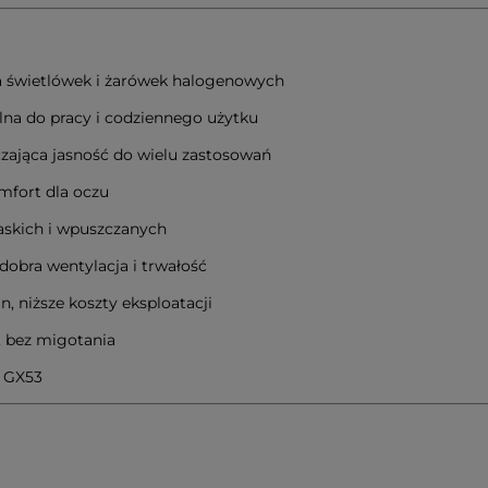
la świetlówek i żarówek halogenowych
alna do pracy i codziennego użytku
zająca jasność do wielu zastosowań
mfort dla oczu
skich i wpuszczanych
dobra wentylacja i trwałość
, niższe koszty eksploatacji
, bez migotania
d GX53