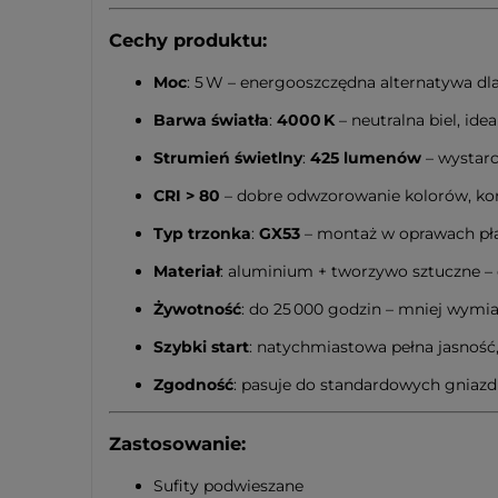
Cechy produktu:
Moc
: 5 W – energooszczędna alternatywa d
Barwa światła
:
4000 K
– neutralna biel, ide
Strumień świetlny
:
425 lumenów
– wystarc
CRI > 80
– dobre odwzorowanie kolorów, ko
Typ trzonka
:
GX53
– montaż w oprawach pła
Materiał
: aluminium + tworzywo sztuczne – 
Żywotność
: do 25 000 godzin – mniej wymian
Szybki start
: natychmiastowa pełna jasność
Zgodność
: pasuje do standardowych gniaz
Zastosowanie:
Sufity podwieszane