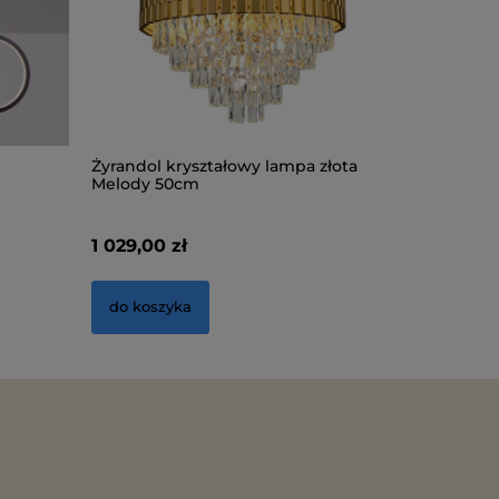
Żyrandol kryształowy lampa złota
Lampa su
Melody 50cm
BS036-3
1 029,00 zł
326,00 z
do koszyka
do kosz