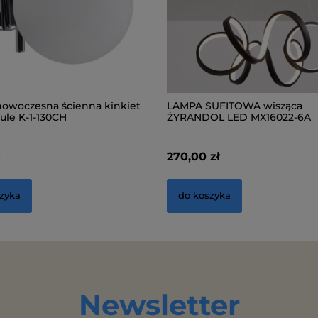
owoczesna ścienna kinkiet
LAMPA SUFITOWA wisząca
ule K-1-130CH
ŻYRANDOL LED MX16022-6A
ł
270,00 zł
zyka
do koszyka
Newsletter