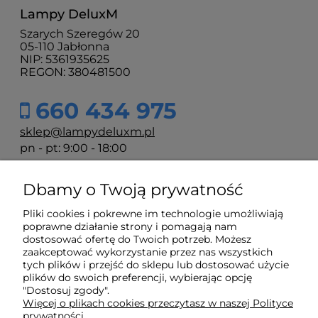
Lampy DeluxM
Szarych Szeregów 20
05-110 Jabłonna
NIP: 5361935625
REGON: 380481500
660 434 975
sklep@lampydeluxm.pl
pn - pt: 9:00 - 18:00
Dbamy o Twoją prywatność
Moje konto
Pliki cookies i pokrewne im technologie umożliwiają
poprawne działanie strony i pomagają nam
Płatności i dostawa
dostosować ofertę do Twoich potrzeb. Możesz
zaakceptować wykorzystanie przez nas wszystkich
tych plików i przejść do sklepu lub dostosować użycie
Informacje
plików do swoich preferencji, wybierając opcję
"Dostosuj zgody".
Więcej o plikach cookies przeczytasz w naszej Polityce
prywatności.