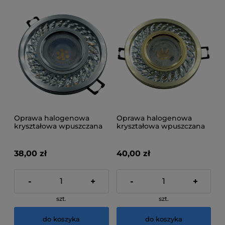
Oprawa halogenowa
Oprawa halogenowa
kryształowa wpuszczana
kryształowa wpuszczana
Led C6308L-1
Led C6308L-4
38,00 zł
40,00 zł
-
+
-
+
szt.
szt.
do koszyka
do koszyka