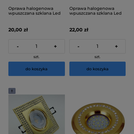
Oprawa halogenowa
Oprawa halogenowa
wpuszczana szklana Led
wpuszczana szklana Led
D0301L-M1
D0801L-M1
20,00 zł
22,00 zł
-
+
-
+
szt.
szt.
do koszyka
do koszyka