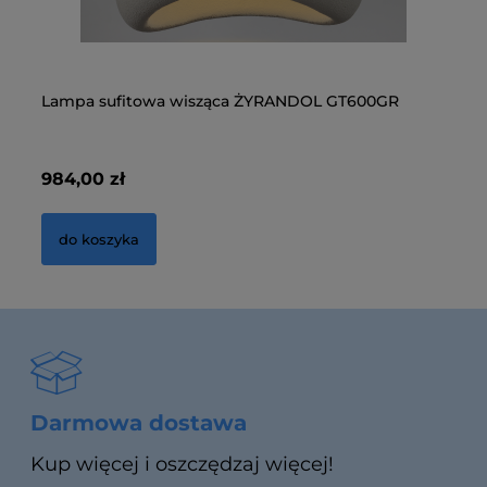
Lampa sufitowa wisząca ŻYRANDOL GT600GR
La
La
Op
MX
984,00 zł
1 
32
34
do koszyka
Darmowa dostawa
Kup więcej i oszczędzaj więcej!