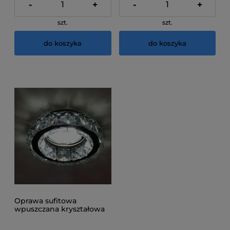
-
+
-
+
szt.
szt.
do koszyka
do koszyka
Oprawa sufitowa
wpuszczana kryształowa
C5309-3