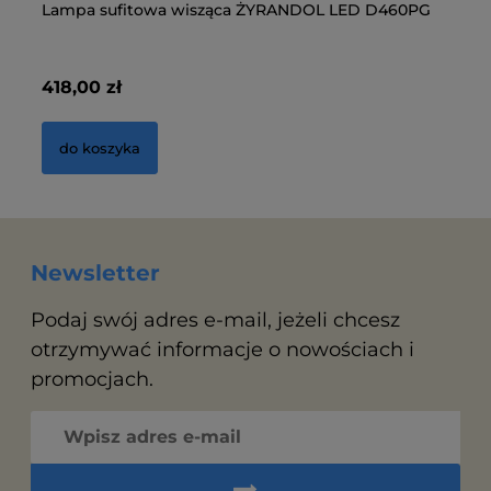
Lampa sufitowa wisząca ŻYRANDOL LED D460PG
La
D
418,00 zł
41
do koszyka
Newsletter
Podaj swój adres e-mail, jeżeli chcesz
otrzymywać informacje o nowościach i
promocjach.