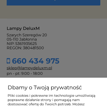
Lampy DeluxM
Szarych Szeregów 20
05-110 Jabłonna
NIP: 5361935625
REGON: 380481500
660 434 975
sklep@lampydeluxm.pl
pn - pt: 9:00 - 18:00
Dbamy o Twoją prywatność
Moje konto
Pliki cookies i pokrewne im technologie umożliwiają
poprawne działanie strony i pomagają nam
Płatności i dostawa
dostosować ofertę do Twoich potrzeb. Możesz