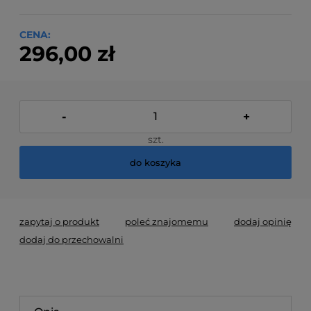
CENA:
296,00 zł
-
+
szt.
do koszyka
zapytaj o produkt
poleć znajomemu
dodaj opinię
dodaj do przechowalni