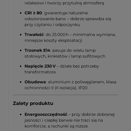
relaksowi i tworzy przytulną atmosferę
CRI ≥ 80
: gwarantuje naturalne
odwzorowanie barw – dobrze sprawdza się
przy czytaniu i odpoczynku
Trwałość
: do 25 000 h – minimalna wymiana,
mniejsze koszty eksploatacji
Trzonek E14
: pasuje do wielu lamp
stołowych, kinkietów i lamp sufitowych
Napięcie 230 V
– działa bez potrzeby
transformatora
Obudowa
: aluminium z poliwęglanem, klasa
ochronności II (II isolacja), IP20
Zalety produktu
Energooszczędność
– przy dobrze dobranej
jasności i ciepłej barwie nie traci się na
komforcie, a rachunki są niższe