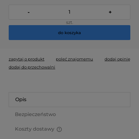
-
+
szt.
do koszyka
zapytaj o produkt
poleć znajomemu
dodaj opinię
dodaj do przechowalni
Opis
Bezpieczeństwo
Koszty dostawy
Cena nie zawiera ewentualnych kosztów płatności