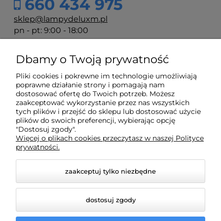
660 434 975
sklep@lampydeluxm.pl
pn - pt: 9:00 - 18:00
Dbamy o Twoją prywatność
Moje konto
Pliki cookies i pokrewne im technologie umożliwiają
poprawne działanie strony i pomagają nam
Płatności i dostawa
dostosować ofertę do Twoich potrzeb. Możesz
zaakceptować wykorzystanie przez nas wszystkich
tych plików i przejść do sklepu lub dostosować użycie
Informacje
plików do swoich preferencji, wybierając opcję
"Dostosuj zgody".
Więcej o plikach cookies przeczytasz w naszej Polityce
prywatności.
O nas
zaakceptuj tylko niezbędne
dostosuj zgody