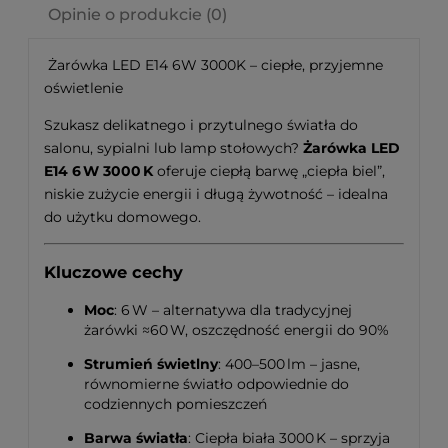
Opinie o produkcie (0)
Żarówka LED E14 6W 3000K – ciepłe, przyjemne
oświetlenie
Szukasz delikatnego i przytulnego światła do
salonu, sypialni lub lamp stołowych?
Żarówka LED
E14 6 W 3000 K
oferuje ciepłą barwę „ciepła biel”,
niskie zużycie energii i długą żywotność – idealna
do użytku domowego.
Kluczowe cechy
Moc
: 6 W – alternatywa dla tradycyjnej
żarówki ≈60 W, oszczędność energii do 90%
Strumień świetlny
: 400–500 lm – jasne,
równomierne światło odpowiednie do
codziennych pomieszczeń
Barwa światła
: Ciepła biała 3000 K – sprzyja