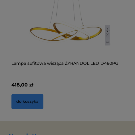
Lampa sufitowa wisząca ŻYRANDOL LED D460PG
La
D
418,00 zł
41
do koszyka