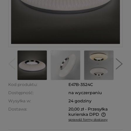
Kod produktu:
E47B-3524C
Dostępność:
na wyczerpaniu
Wysyłka w:
24 godziny
Dostawa:
20,00 zł
- Przesyłka
kurierska DPD
sprawdź formy dostawy
Cena nie zawiera ewentualnych kosztów płatności