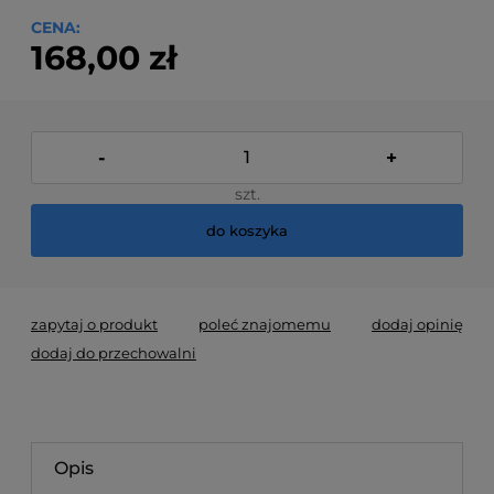
CENA:
168,00 zł
-
+
szt.
do koszyka
zapytaj o produkt
poleć znajomemu
dodaj opinię
dodaj do przechowalni
Opis