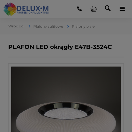
Plafony sufitowe
Plafony białe
PLAFON LED okrągły E47B-3524C