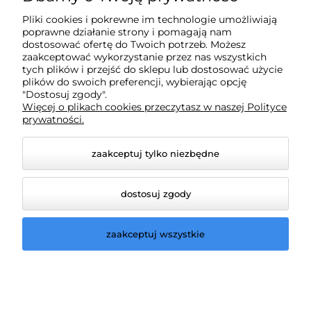
Moje konto
Pliki cookies i pokrewne im technologie umożliwiają
poprawne działanie strony i pomagają nam
Płatności i dostawa
dostosować ofertę do Twoich potrzeb. Możesz
zaakceptować wykorzystanie przez nas wszystkich
tych plików i przejść do sklepu lub dostosować użycie
plików do swoich preferencji, wybierając opcję
Informacje
"Dostosuj zgody".
Więcej o plikach cookies przeczytasz w naszej Polityce
prywatności.
O nas
zaakceptuj tylko niezbędne
dostosuj zgody
zaakceptuj wszystkie
© 2026 lampydeluxm.pl. Wszelkie prawa zastrzeżone.
Styl graficzny ShopGadget.pl
Sklep internetowy Shoper.pl