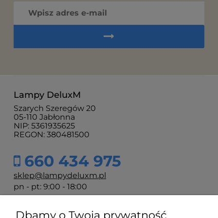
Lampy DeluxM
Szarych Szeregów 20
05-110 Jabłonna
NIP: 5361935625
REGON: 380481500
660 434 975
sklep@lampydeluxm.pl
pn - pt: 9:00 - 18:00
Dbamy o Twoją prywatność