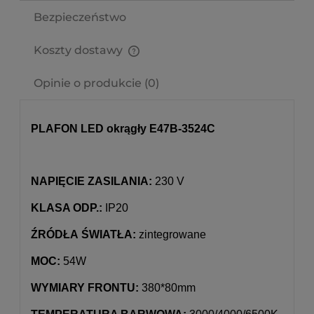
Bezpieczeństwo
Koszty dostawy
Cena nie zawiera ewentualnych kosztów płatności
Opinie o produkcie (0)
PLAFON LED okrągły E47B-3524C
NAPIĘCIE ZASILANIA:
230 V
KLASA ODP.:
IP20
ŹRÓDŁA ŚWIATŁA:
zintegrowane
MOC:
54W
WYMIARY FRONTU:
380*80mm