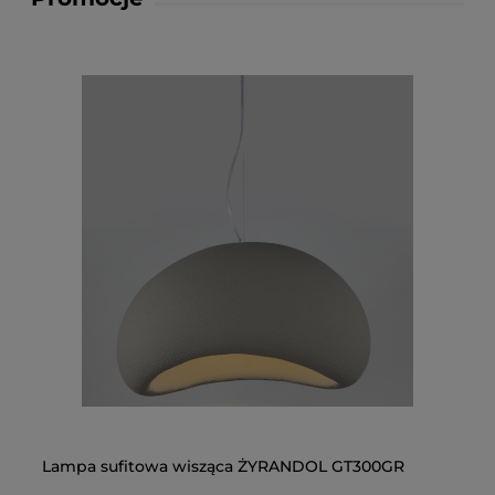
Lampa sufitowa wisząca ŻYRANDOL GT300GR
L
KU