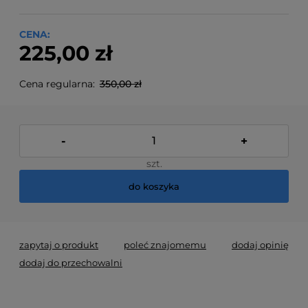
CENA:
225,00 zł
Cena regularna:
350,00 zł
-
+
szt.
do koszyka
zapytaj o produkt
poleć znajomemu
dodaj opinię
dodaj do przechowalni