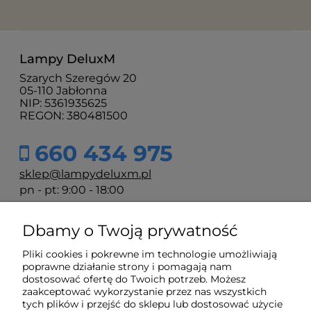
Lampy DeluxM
Szarych Szeregów 20
05-110 Jabłonna
NIP: 5361935625
REGON: 380481500
660 434 975
sklep@lampydeluxm.pl
pn - pt: 9:00 - 18:00
Dbamy o Twoją prywatność
Moje konto
Pliki cookies i pokrewne im technologie umożliwiają
poprawne działanie strony i pomagają nam
Płatności i dostawa
dostosować ofertę do Twoich potrzeb. Możesz
zaakceptować wykorzystanie przez nas wszystkich
tych plików i przejść do sklepu lub dostosować użycie