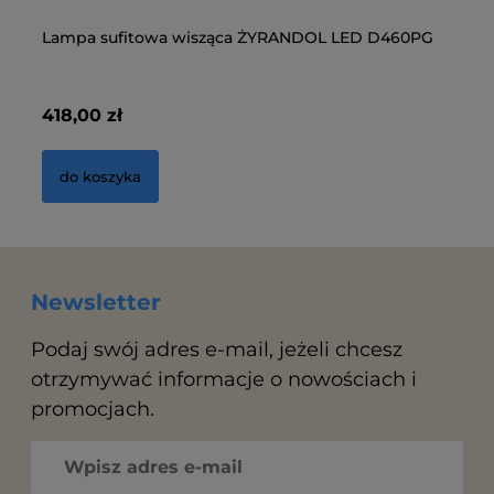
Lampa sufitowa wisząca ŻYRANDOL LED D460PG
La
D
418,00 zł
41
do koszyka
Newsletter
Podaj swój adres e-mail, jeżeli chcesz
otrzymywać informacje o nowościach i
promocjach.