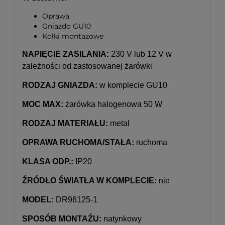
Oprawa
Gniazdo GU10
Kołki montażowe
NAPIĘCIE ZASILANIA:
230 V lub 12 V w
zależności od zastosowanej żarówki
RODZAJ GNIAZDA:
w komplecie GU10
MOC MAX:
żarówka halogenowa 50 W
RODZAJ MATERIAŁU:
metal
OPRAWA RUCHOMA/STAŁA:
ruchoma
KLASA ODP.:
IP20
ŹRÓDŁO ŚWIATŁA W KOMPLECIE:
nie
MODEL:
DR96125-1
SPOSÓB MONTAŹU:
natynkowy