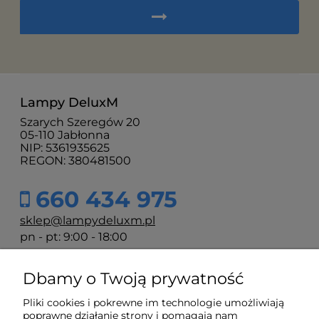
Lampy DeluxM
Szarych Szeregów 20
05-110 Jabłonna
NIP: 5361935625
REGON: 380481500
660 434 975
sklep@lampydeluxm.pl
pn - pt: 9:00 - 18:00
Dbamy o Twoją prywatność
Moje konto
Pliki cookies i pokrewne im technologie umożliwiają
poprawne działanie strony i pomagają nam