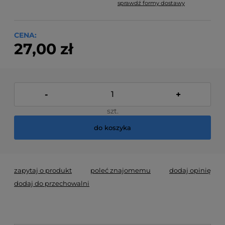
sprawdź formy dostawy
Cena nie zawiera ewentualnych kosztów płatności
CENA:
27,00 zł
-
+
szt.
do koszyka
zapytaj o produkt
poleć znajomemu
dodaj opinię
dodaj do przechowalni