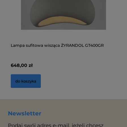
Lampa sufitowa wisząca ŻYRANDOL GT400GR
La
MX
648,00 zł
1 
do koszyka
Newsletter
Podaj swój adres e-mail, jeżeli chcesz