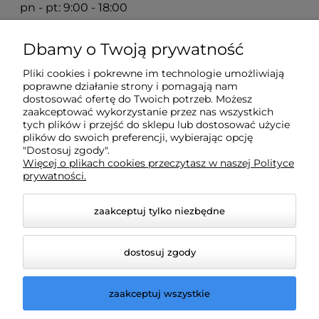
pn - pt: 9:00 - 18:00
Dbamy o Twoją prywatność
Moje konto
Pliki cookies i pokrewne im technologie umożliwiają
poprawne działanie strony i pomagają nam
Płatności i dostawa
dostosować ofertę do Twoich potrzeb. Możesz
zaakceptować wykorzystanie przez nas wszystkich
tych plików i przejść do sklepu lub dostosować użycie
plików do swoich preferencji, wybierając opcję
Informacje
"Dostosuj zgody".
Więcej o plikach cookies przeczytasz w naszej Polityce
prywatności.
O nas
zaakceptuj tylko niezbędne
dostosuj zgody
zaakceptuj wszystkie