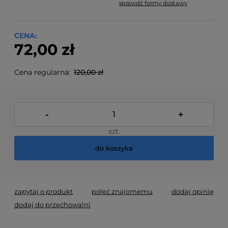
sprawdź formy dostawy
Cena nie zawiera ewentualnych kosztów płatności
CENA:
72,00 zł
Cena regularna:
120,00 zł
-
+
szt.
do koszyka
zapytaj o produkt
poleć znajomemu
dodaj opinię
dodaj do przechowalni