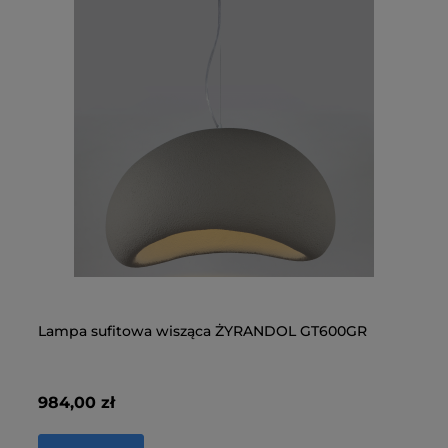
Lampa sufitowa wisząca ŻYRANDOL GT600GR
La
MX
984,00 zł
1 