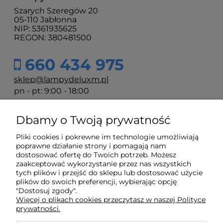
Szarych Szeregów 20
05-110 Jabłonna
NIP: 5361935625
REGON: 380481500
660 434 975
sklep@lampydeluxm.pl
pn - pt: 9:00 - 18:00
Dbamy o Twoją prywatność
Moje konto
Pliki cookies i pokrewne im technologie umożliwiają
poprawne działanie strony i pomagają nam
Płatności i dostawa
dostosować ofertę do Twoich potrzeb. Możesz
zaakceptować wykorzystanie przez nas wszystkich
tych plików i przejść do sklepu lub dostosować użycie
Informacje
plików do swoich preferencji, wybierając opcję
"Dostosuj zgody".
Więcej o plikach cookies przeczytasz w naszej Polityce
prywatności.
O nas