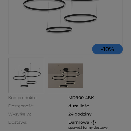
-
10
%
Kod produktu:
MD900-4BK
Dostępność:
duża ilość
Wysyłka w:
24 godziny
Dostawa:
Darmowa
sprawdź formy dostawy
Cena nie zawiera ewentualnych kosztów płatności