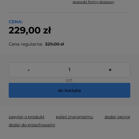
sprawdź formy dostawy
Cena nie zawiera ewentualnych kosztów płatności
CENA:
229,00 zł
Cena regularna:
329,00 zł
-
+
szt.
do koszyka
zapytaj o produkt
poleć znajomemu
dodaj opinię
dodaj do przechowalni