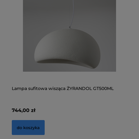
Lampa sufitowa wisząca ŻYRANDOL GT500ML
La
744,00 zł
11
do koszyka