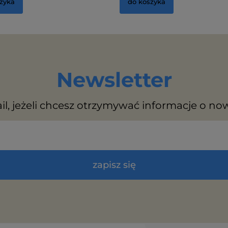
zyka
do koszyka
Newsletter
il, jeżeli chcesz otrzymywać informacje o no
zapisz się