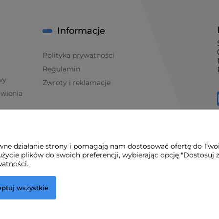
Informacje
Polityka prywatności
Regulamin
wy
Zwroty i reklamacje
ówienia
awne działanie strony i pomagają nam dostosować ofertę do Two
życie plików do swoich preferencji, wybierając opcję "Dostosuj 
watności.
ptuj wszystkie
.