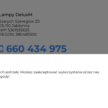
Lampy DeluxM
Szarych Szeregów 20
05-110 Jabłonna
NIP: 5361935625
REGON: 380481500
660 434 975
sklep@lampydeluxm.pl
pn - pt: 9:00 - 18:00
ich potrzeb. Możesz zaakceptować wykorzystanie przez nas
zgody".