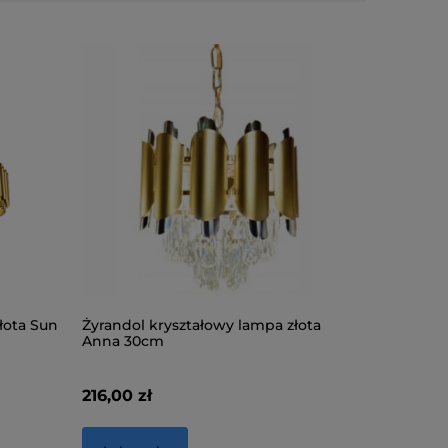
łota Sun
Żyrandol kryształowy lampa złota
Lampa su
Anna 30cm
LED MX50
216,00 zł
655,00 z