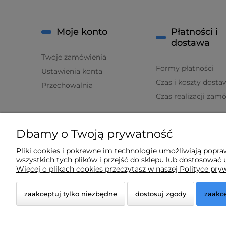
Moje konto
Płatności i
dostawa
Twoje zamówienia
Formy płatności
Ustawienia konta
Czas i koszty dosta
Przechowalnia
Czas realizacji zam
O nas
Dbamy o Twoją prywatność
Kontakt i dane firmy
Pliki cookies i pokrewne im technologie umożliwiają popr
wszystkich tych plików i przejść do sklepu lub dostosować u
O firmie
Więcej o plikach cookies przeczytasz w naszej Polityce pry
zaakceptuj tylko niezbędne
dostosuj zgody
zaakce
© 2026 lampydeluxm.pl. Wszelkie prawa zastrzeżone