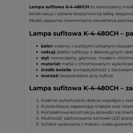
Lampa sufitowa K-4-480CH
to nowoczesny model
konstrukcja i szklane klosze tworzą lekką, elega
Model zapewnia równomierne oświetlenie pomiesz
Lampa sufitowa K-4-480CH – pa
kolor:
srebrny z kulistymi szklanymi kloszam
rodzaj:
plafon sufitowy z dekoracyjnym ukła
styl:
nowoczesny, glamour, modern, minimal
materiał:
metal z chromowanym wykończenie
źródło światła
: kompatybilność z żarówkami
montaż:
bezpośrednio przy suficie.
Lampa sufitowa K-4-480CH – za
Srebrne wykończenie dobrze współgra z now
Kuliste klosze zapewniają miękkie oraz równ
Kompaktowa konstrukcja sprawdzi się równi
Możliwość zastosowania żarówek LED pozwa
Solidne wykonanie z metalu i szkła gwarantu