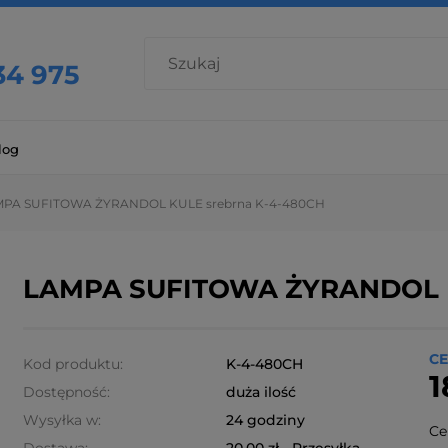
34 975
log
PA SUFITOWA ŻYRANDOL KULE srebrna K-4-480CH
LAMPA SUFITOWA ŻYRANDOL K
CE
Kod produktu:
K-4-480CH
1
Dostępność:
duża ilość
Wysyłka w:
24 godziny
Ce