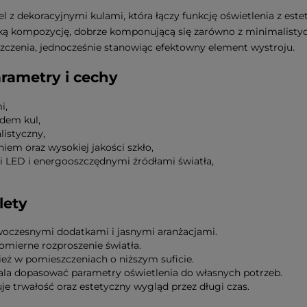
 z dekoracyjnymi kulami, która łączy funkcję oświetlenia z es
ncką kompozycję, dobrze komponującą się zarówno z minimalistyc
czenia, jednocześnie stanowiąc efektowny element wystroju.
rametry i cechy
i,
dem kul,
istyczny,
m oraz wysokiej jakości szkło,
 LED i energooszczędnymi źródłami światła,
lety
oczesnymi dodatkami i jasnymi aranżacjami.
omierne rozproszenie światła.
eż w pomieszczeniach o niższym suficie.
la dopasować parametry oświetlenia do własnych potrzeb.
je trwałość oraz estetyczny wygląd przez długi czas.