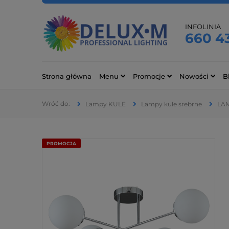
INFOLINIA
660 4
Strona główna
Menu
Promocje
Nowości
B
Lampy KULE
Lampy kule srebrne
LAM
PROMOCJA