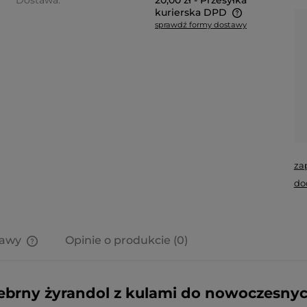
Dostawa:
20,00 zł
- Przesyłka
kurierska DPD
sprawdź formy dostawy
Cena nie zawiera ewentualnych
kosztów płatności
za
do
tawy
Opinie o produkcie (0)
Cena nie zawiera ewentualnych
kosztów płatności
ebrny żyrandol z kulami do nowoczesny