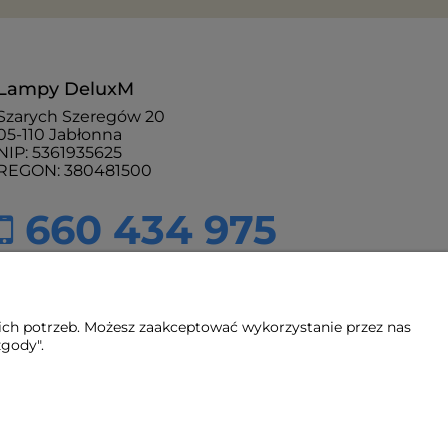
Lampy DeluxM
Szarych Szeregów 20
05-110 Jabłonna
NIP: 5361935625
REGON: 380481500
660 434 975
sklep@lampydeluxm.pl
pn - pt: 9:00 - 18:00
ich potrzeb. Możesz zaakceptować wykorzystanie przez nas
zgody".