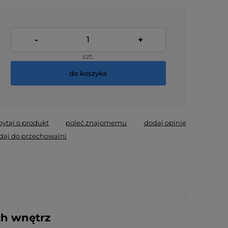
-
+
szt.
do koszyka
pytaj o produkt
poleć znajomemu
dodaj opinię
daj do przechowalni
ch wnętrz