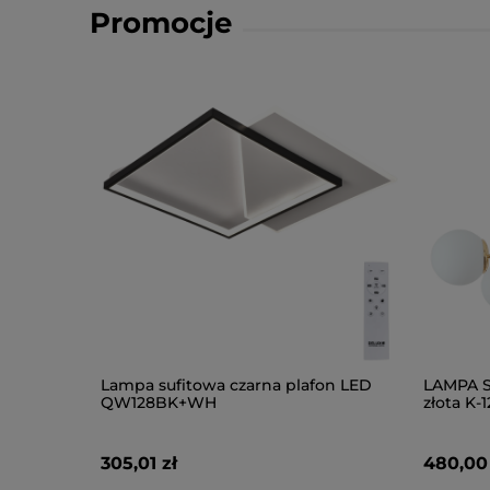
Promocje
Lampa sufitowa czarna plafon LED
LAMPA 
QW128BK+WH
złota K-
305,01 zł
480,00 