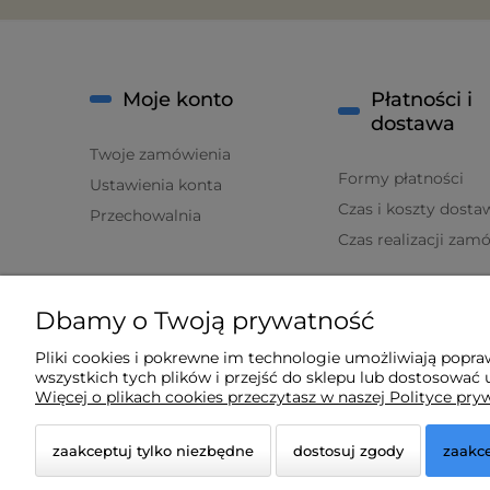
Moje konto
Płatności i
dostawa
Twoje zamówienia
Formy płatności
Ustawienia konta
Czas i koszty dosta
Przechowalnia
Czas realizacji zam
O nas
Dbamy o Twoją prywatność
Kontakt i dane firmy
Pliki cookies i pokrewne im technologie umożliwiają popr
wszystkich tych plików i przejść do sklepu lub dostosować u
O firmie
Więcej o plikach cookies przeczytasz w naszej Polityce pry
zaakceptuj tylko niezbędne
dostosuj zgody
zaakce