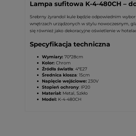
Lampa sufitowa K-4-480CH – do
Srebrny żyrandol kule będzie odpowiednim wyborem
wnętrzach urządzonych w stylu nowoczesnym, glam
się również jako dekoracyjne oświetlenie w hotel
Specyfikacja techniczna
Wymiary:
70*28cm
Kolor:
Chrom
Źródła światła
: 4*E27
Średnica klosza
: 15cm
Napięcie wejściowe:
230V
Stopień ochrony
: IP20
Materiał:
Metal, Szkło
Model:
K-4-480CH