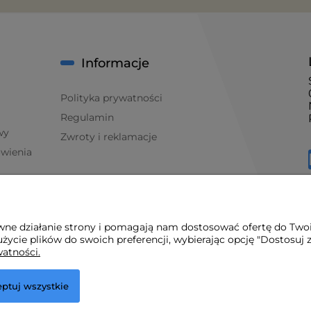
Informacje
Polityka prywatności
Regulamin
wy
Zwroty i reklamacje
ówienia
awne działanie strony i pomagają nam dostosować ofertę do Two
życie plików do swoich preferencji, wybierając opcję "Dostosuj 
watności.
ptuj wszystkie