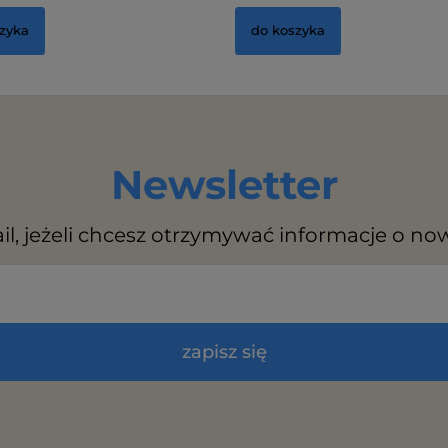
zyka
do koszyka
Newsletter
il, jeżeli chcesz otrzymywać informacje o no
zapisz się