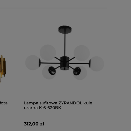
łota
Lampa sufitowa ŻYRANDOL kule
LAMPA S
czarna K-6-620BK
K-5-350B
312,00 zł
290,00 z