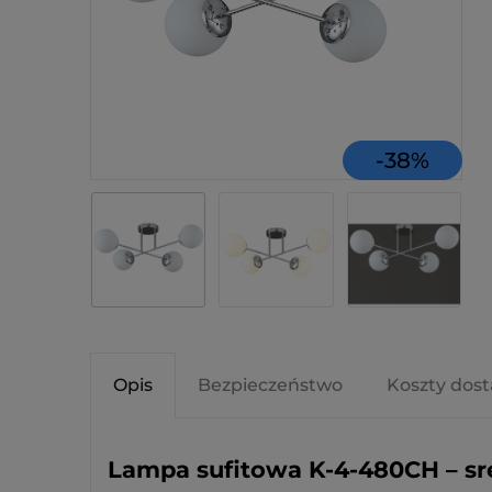
-
38
%
Opis
Bezpieczeństwo
Koszty dos
Lampa sufitowa K-4-480CH – sr