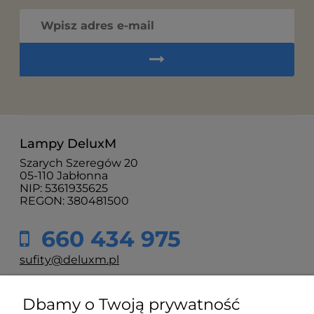
Lampy DeluxM
Szarych Szeregów 20
05-110 Jabłonna
NIP: 5361935625
REGON: 380481500
660 434 975
sufity@deluxm.pl
Dbamy o Twoją prywatność
Moje konto