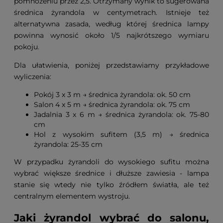
pomnożeniu przez 2,5. Otrzymany wynik to sugerowana
średnica żyrandola w centymetrach. Istnieje też
alternatywna zasada, według której średnica lampy
powinna wynosić około 1/5 najkrótszego wymiaru
pokoju.
Dla ułatwienia, poniżej przedstawiamy przykładowe
wyliczenia:
Pokój 3 x 3 m → średnica żyrandola: ok. 50 cm
Salon 4 x 5 m → średnica żyrandola: ok. 75 cm
Jadalnia 3 x 6 m → średnica żyrandola: ok. 75-80
cm
Hol z wysokim sufitem (3,5 m) → średnica
żyrandola: 25-35 cm
W przypadku żyrandoli do wysokiego sufitu można
wybrać większe średnice i dłuższe zawiesia - lampa
stanie się wtedy nie tylko źródłem światła, ale też
centralnym elementem wystroju.
Jaki żyrandol wybrać do salonu,