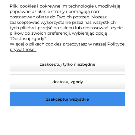
Pliki cookies i pokrewne im technologie umożliwiają
poprawne działanie strony i pomagają nam
Płatności i dostawa
dostosować ofertę do Twoich potrzeb. Możesz
zaakceptować wykorzystanie przez nas wszystkich
tych plików i przejść do sklepu lub dostosować użycie
plików do swoich preferencji, wybierając opcję
Informacje
"Dostosuj zgody".
Więcej o plikach cookies przeczytasz w naszej Polityce
prywatności.
O nas
zaakceptuj tylko niezbędne
dostosuj zgody
zaakceptuj wszystkie
© 2026 lampydeluxm.pl. Wszelkie prawa zastrzeżone.
Styl graficzny ShopGadget.pl
Sklep internetowy Shoper.pl